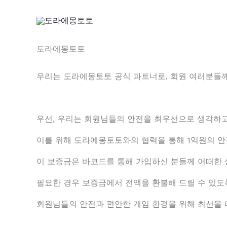
Skip
to
content
도라에몽토토
우리는 도라에몽토토 공식 파트너로, 회원 여러분들께
우선, 우리는 회원님들의 안전을 최우선으로 생각하
이를 위해 도라에몽토토와의 협력을 통해 1억원의 
이 보증금은 바코드를 통해 가입하신 분들께 어떠한 상
필요한 경우 보증금에서 전액을 환불해 드릴 수 있도
회원님들의 안전과 편안한 게임 환경을 위해 최선을 