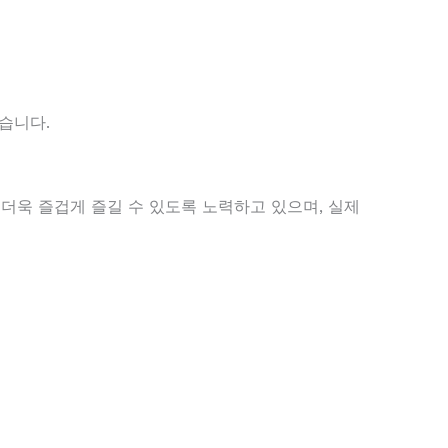
습니다.
더욱 즐겁게 즐길 수 있도록 노력하고 있으며, 실제