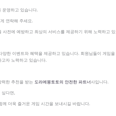
를 운영하고 있습니다.
게 연락해 주세요.
을 사전에 예방하고 최상의 서비스를 제공하기 위해 노력하고 있
다양한 이벤트와 혜택을 제공하고 있습니다. 회원님들이 게임을 
하고자 노력하고 있습니다.
강력한 추천을 받는
도라에몽토토의 안전한 파트너
사입니다.
 싶다면,
함께 더욱 즐거운 게임 시간을 보내시길 바랍니다.