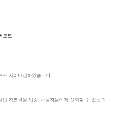
으로 자리매김하였습니다.
인 자본력을 입증, 사용자들에게 신뢰할 수 있는 게